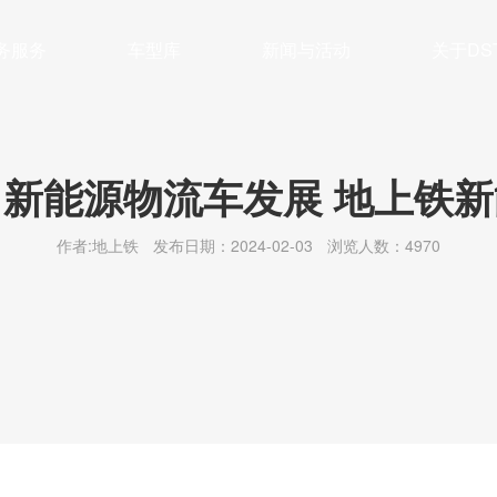
务服务
车型库
新闻与活动
关于DS
管理
车系列
公司简介
保养及维修
面系列
新闻动态
企业文化
大VAN系列
充换电
最新活动
联系我们
残值管理
轻卡系列
行业前沿
绿色公益
新能源
冷藏
新能源物流车发展 地上铁
作者:地上铁
发布日期：2024-02-03
浏览人数：4970