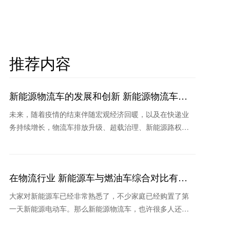
推荐内容
新能源物流车的发展和创新 新能源物流车哪
家耐用
未来，随着疫情的结束伴随宏观经济回暖，以及在快递业
务持续增长，物流车排放升级、超载治理、新能源路权和
补贴等新政策作用下，未来物流车销量将继续保持稳定和
持续回暖
在物流行业 新能源车与燃油车综合对比有哪
些优势？
大家对新能源车已经非常熟悉了，不少家庭已经购置了第
一天新能源电动车。那么新能源物流车，也许很多人还不
太熟悉。其实在物流行业，新能源车也是我国实现“碳中和”