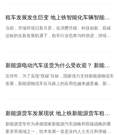
的主
租车发展发生巨变 地上铁智能化车辆智能化
领跑行业
当前，市场环境日新月异，在消费升级、科技创新、双碳
达标的全新发展机遇下，租车行业也将与时俱进，持续保
持高速增长。在疫情不断反复的背景下，消费格局的重塑
和新技术
新能源电动汽车送货为什么受欢迎？ 新能源
租车公司推荐哪个
近些年，为了实现“双碳”目标，国家强力支持新能源物流车
发展，新能源物流车在马路上的应用也越来越普遍。那
么，在实际生活场景中新能源电动汽车送货为什么收到欢
迎？当
新能源货车发展现状 地上铁新能源货车租车
怎么样
新能源货车作为承接国家新能源汽车战略和双碳战略的重
要变革领域之一，技术发展一直是业内人士关注和突破的