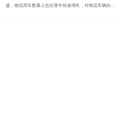
盛，物流用车数量上也在逐年快速增长，对物流车辆的性
能等各方面的要求也越来越高，在这个倡导绿色环保的时
代里，新能