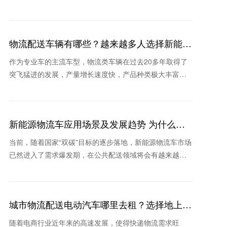
重点。那么，新能源货车发展现状如何，地上铁新能源货
车租车怎
物流配送车辆有哪些？越来越多人选择新能源
物流车
作为专业车的主流车型，物流类车辆在过去20多年取得了
突飞猛进的发展，产量增长速度快，产品种类极大丰富，
新品类不断涌现。那么物流配送车辆有哪些？为什么这些
年很多
新能源物流车应用场景及发展趋势 为什么这
家公司被看好
当前，随着国家“双碳”目标的逐步落地，新能源物流车市场
已然进入了需求爆发期，在公共配送领域将会有越来越多
的城市采用新能源物流车替换传统物流车。那么新能源物
流车
城市物流配送电动汽车哪里去租？选择地上铁
的理由
随着电商行业近年来的高速发展，使得快递物流需求旺