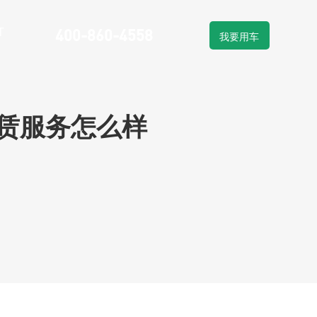
T
400-860-4558
我要用车
物流车租赁
车系列
新能源物流车销售
赁服务怎么样