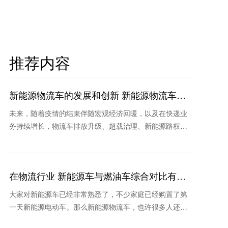
推荐内容
新能源物流车的发展和创新 新能源物流车哪
家耐用
未来，随着疫情的结束伴随宏观经济回暖，以及在快递业
务持续增长，物流车排放升级、超载治理、新能源路权和
补贴等新政策作用下，未来物流车销量将继续保持稳定和
持续回暖
在物流行业 新能源车与燃油车综合对比有哪
些优势？
大家对新能源车已经非常熟悉了，不少家庭已经购置了第
一天新能源电动车。那么新能源物流车，也许很多人还不
太熟悉。其实在物流行业，新能源车也是我国实现“碳中和”