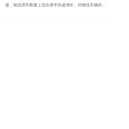
盛，物流用车数量上也在逐年快速增长，对物流车辆的性
能等各方面的要求也越来越高，在这个倡导绿色环保的时
代里，新能