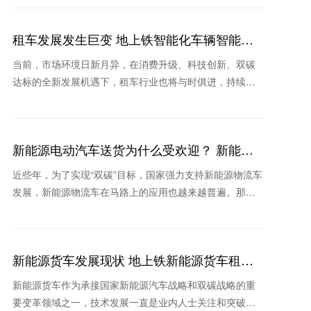
的主
租车发展发生巨变 地上铁智能化车辆智能化
领跑行业
当前，市场环境日新月异，在消费升级、科技创新、双碳
达标的全新发展机遇下，租车行业也将与时俱进，持续保
持高速增长。在疫情不断反复的背景下，消费格局的重塑
和新技术
新能源电动汽车送货为什么受欢迎？ 新能源
租车公司推荐哪个
近些年，为了实现“双碳”目标，国家强力支持新能源物流车
发展，新能源物流车在马路上的应用也越来越普遍。那
么，在实际生活场景中新能源电动汽车送货为什么收到欢
迎？当
新能源货车发展现状 地上铁新能源货车租车
怎么样
新能源货车作为承接国家新能源汽车战略和双碳战略的重
要变革领域之一，技术发展一直是业内人士关注和突破的