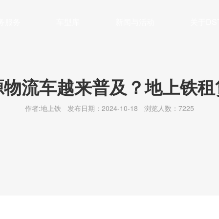
务服务
车型库
新闻与活动
关于DS
管理
车系列
公司简介
保养及维修
面系列
新闻动态
企业文化
大VAN系列
充换电
最新活动
联系我们
残值管理
轻卡系列
行业前沿
绿色公益
新能源
冷藏
源物流车越来普及？地上铁租
作者:地上铁
发布日期：2024-10-18
浏览人数：7225