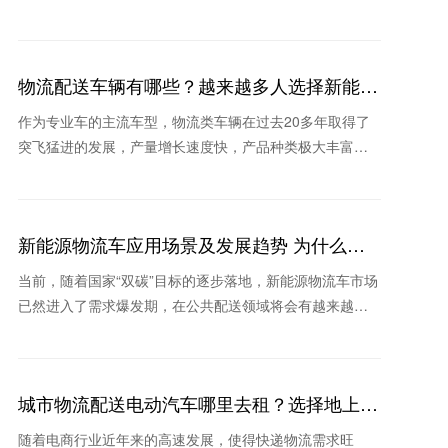
重点。那么，新能源货车发展现状如何，地上铁新能源货
车租车怎
物流配送车辆有哪些？越来越多人选择新能源
物流车
作为专业车的主流车型，物流类车辆在过去20多年取得了
突飞猛进的发展，产量增长速度快，产品种类极大丰富，
新品类不断涌现。那么物流配送车辆有哪些？为什么这些
年很多
新能源物流车应用场景及发展趋势 为什么这
家公司被看好
当前，随着国家“双碳”目标的逐步落地，新能源物流车市场
已然进入了需求爆发期，在公共配送领域将会有越来越多
的城市采用新能源物流车替换传统物流车。那么新能源物
流车
城市物流配送电动汽车哪里去租？选择地上铁
的理由
随着电商行业近年来的高速发展，使得快递物流需求旺