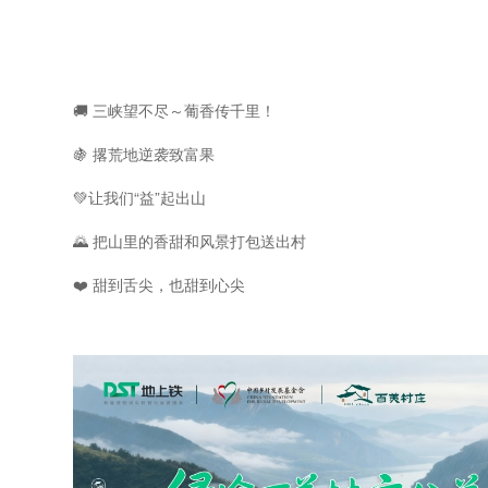
🚚 三峡望不尽～葡香传千里！
🍇 撂荒地逆袭致富果
💚让我们“益”起出山
🌄 把山里的香甜和风景打包送出村
❤️ 甜到舌尖，也甜到心尖