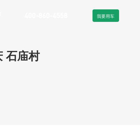
T
400-860-4558
我要用车
物流车租赁
车系列
新能源物流车销售
 石庙村