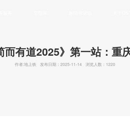
务服务
车型库
新闻与活动
关于DS
管理
车系列
公司简介
保养及维修
面系列
新闻动态
企业文化
大VAN系列
充换电
最新活动
联系我们
残值管理
轻卡系列
行业前沿
绿色公益
新能源
冷藏
简而有道2025》第一站：重庆
作者:地上铁
发布日期：2025-11-14
浏览人数：1220