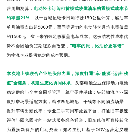
营周期测算，
电动轻卡订阅
租赁
模式较燃油车购置模式成本节
约率超21%
，以一台城配轻卡日均行驶150公里计算，燃油车
单月油费支出超5000元，而同等运力的电动轻卡月均电费仅需
约1500元，省下来的钱足够覆盖电车成本。这份结构性成本优
势不会因油价短期涨跌而改变，
“电车的账，比油价更靠谱”
，
为物流企业提供稳定的成本预期。
本次
地上铁
联合产业链头部力量，深度打通“车-能源-运营-
残
值
”全链条，构建生态化协同体系
。
头部电池企业保障动力电池
稳定供给与全生命周期管理，筑牢硬件基础；头部物流企业深
度打磨场景适配方案，精准匹配城配、干线等不同物流场景，
提升车辆出勤效率；专业二手商用车处置平台，打通旧车极速
评估与阳光回收的一站式服务绿色通道，旧车残值可直接转化
为置换新资产的启动资金；知名主机厂基于ODV运营定义理