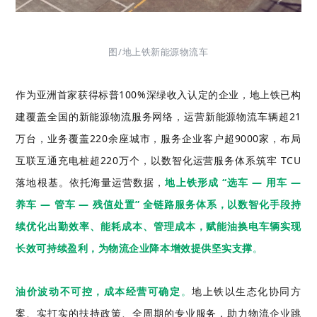
图/
地上铁
新能源
物流
车
作为亚洲首家获得标普100%深绿收入认定的企业，地上铁已构
建覆盖全国的新能源物流服务网络，运营新能源物流车辆超21
万台，业务覆盖220余座城市，服务企业客户超9000家，布局
互联互通充电桩超220万个，以数智化运营服务体系筑牢 TCU
落地根基。依托海量运营数据，
地上铁形成 “选车 — 用车 —
养车 — 管车 —
残值
处置” 全链路服务体系，以数智化手段持
续优化出勤效率、能耗成本、管理成本，
赋能油换电车辆实现
长效可持续盈利
，为物流企业降本增效提供坚实支撑
。
油价波动不可控，成本经营可确定
。
地上铁以生态化协同方
案、实打实的扶持政策、全周期的专业服务，助力物流企业跳