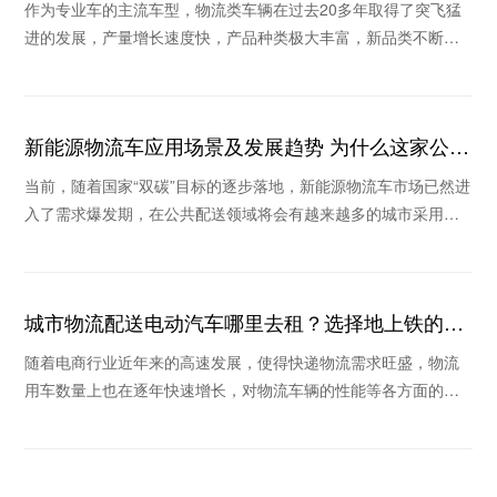
车
作为专业车的主流车型，物流类车辆在过去20多年取得了突飞猛
进的发展，产量增长速度快，产品种类极大丰富，新品类不断涌
现。那么物流配送车辆有哪些？为什么这些年很多
新能源物流车应用场景及发展趋势 为什么这家公司
被看好
当前，随着国家“双碳”目标的逐步落地，新能源物流车市场已然进
入了需求爆发期，在公共配送领域将会有越来越多的城市采用新
能源物流车替换传统物流车。那么新能源物流车
城市物流配送电动汽车哪里去租？选择地上铁的理
由
随着电商行业近年来的高速发展，使得快递物流需求旺盛，物流
用车数量上也在逐年快速增长，对物流车辆的性能等各方面的要
求也越来越高，在这个倡导绿色环保的时代里，新能