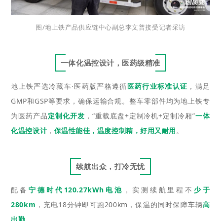
图/地上铁产品供应链中心副总李文普接受记者采访
一体化温控设计，医药级精准
地上铁严选冷藏车·医药版严格遵循
医药行业标准认证
，满足
GMP和GSP等要求，确保运输合规。整车零部件均为地上铁专
为医药产品
定制化开发
，“重载底盘+定制冷机+定制冷厢”
一体
化温控设计
，
保温性能佳，温度控制精，好用又耐用
。
续航出众，打冷无忧
配备
宁德时代120.27kWh电池
，实测续航里程不
少于
280km
，充电18分钟即可跑200km，保温的同时保障车辆
高
出勤
。