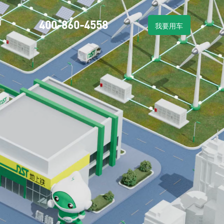
T
400-860-4558
我要用车
物流车租赁
车系列
新能源物流车销售