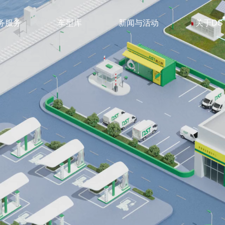
务服务
车型库
新闻与活动
关于DS
管理
车系列
公司简介
保养及维修
面系列
新闻动态
企业文化
大VAN系列
充换电
最新活动
联系我们
残值管理
轻卡系列
行业前沿
绿色公益
新能源
冷藏