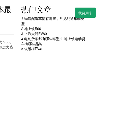
本最
热门文章
T
400-860-4558
我要用车
1
物流配送车辆有哪些，常见配送车辆类
型
2
地上铁S60
物流车租赁
车系列
新能源物流车销售
3
上汽大通EV80
4
电动货车都有哪些车型？ 地上铁电动货
S60、
车有哪些品牌
源运力应
5
依维柯EV46