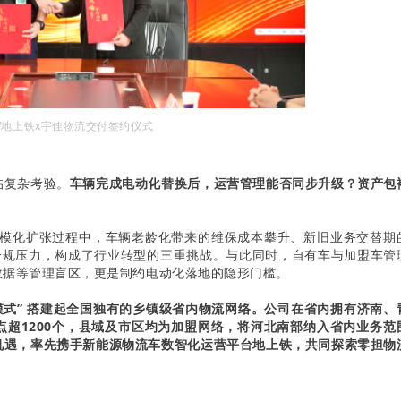
/地上铁x宇佳物流交付签约仪式
临复杂考验。
车辆完成电动化替换后，运营管理能否同步升级？资产包
规模化扩张过程中，车辆老龄化带来的维保成本攀升、新旧业务交替期
合规压力，构成了行业转型的三重挑战。与此同时，自有车与加盟车管
数据等管理盲区，更是制约电动化落地的隐形门槛。
模式” 搭建起全国独有的乡镇级省内
物流网络
。
公司
在省内拥有济南、
超1200个，县域及市区均为加盟网络，将河北南部纳入省内业务范
机遇，率先携手新能源物流车
数智化
运营平台
地上铁
，共同探索
零担
物