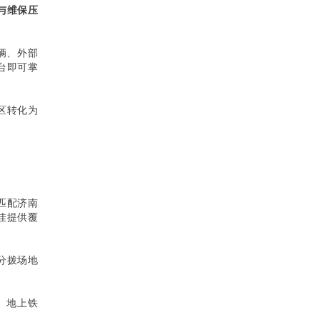
与
维保
压
辆、外部
台即可掌
区转化为
匹配济南
佳提供覆
分拨场地
、地上铁