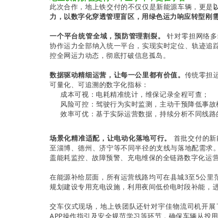
此次合作，地上铁交付的不仅仅是新能源车辆，更是
力，以数字化穿透管理盲区，用绿色
运力
响应转型刚
一个平台统管全域，预防管理割裂。
针对零担网络多
协作运力全部纳入统一平台，实现实时定位、轨迹追
控全网运力动态，彻底打破信息孤岛。
数据驱动精细运营，让每一公里都有价值。
传统零担
可量化、可追溯的数字化指标：
成本可视：电耗精准统计，维保记录全程可查；
风险可控：驾驶行为实时监测，主动干预降低事故
效率可优：基于实际运营数据，持续分析不同线路
场景化精准适配，让电动化落地可行。
首批交付的新
至淄博、德州、济宁等不同半径的支线与落地配需求
盖能耗监控、故障预警、充电维保的全链路数字化运
在能源补给层面，所有运营线路均可在县城3至5公里
规划建设专用充电设施，利用夜间低价电时段补能，
交车仪式现场，地上铁团队还针对宇佳物流司机开展
APP操作指引及安全规范学习等环节，确保车辆从投