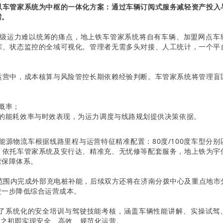
以
车管家
系统为中枢的一体化方案：通过车辆订阅式
服务
减轻资产投入
需。
级运力难以统筹的痛点，地上铁车管家系统将自有车辆、加盟网点车
踪、状态监控的全域可视化。管理者无需多头对接、人工统计，一个平
运营中，成本核算与风险管控长期依赖经验判断。车管家系统将管理盲
概率；
的能耗效率与时效表现，为运力调度与线路规划提供决策依据。
能源物流车根据线路里程与运营特征精准配置：80度/100度车型分别
。依托车管家系统及安行达、精准充、无忧修等配套服务，地上铁为宇
营保障体系。
范围内完成外部充电桩补能，后续双方还将在济南分拨中心及重点地市
进一步降低综合运营成本。
了系统化的安全培训与驾驶技能考核，涵盖车辆性能讲解、实操试驾
用之初即实现安全、高效、规范化运营。