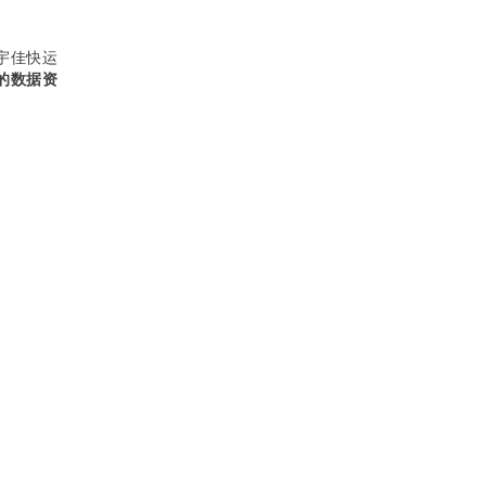
宇佳快运
的
数据资