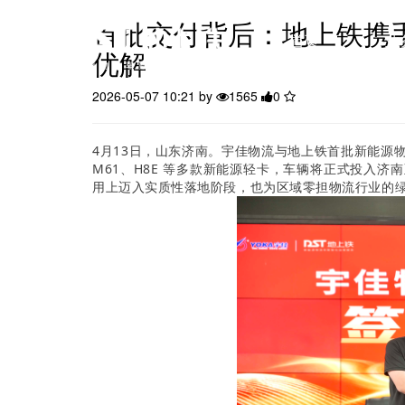
首批交付背后：地上铁携
首页
业
优解
2026-05-07 10:21 by
1565
0
数字化车队管理
安全与风险
无人
4月13日，山东济南。宇佳物流与地上铁首批新能源
M61、H8E 等多款新能源轻卡，车辆将正式投入
用上迈入实质性落地阶段，也为区域零担物流行业的