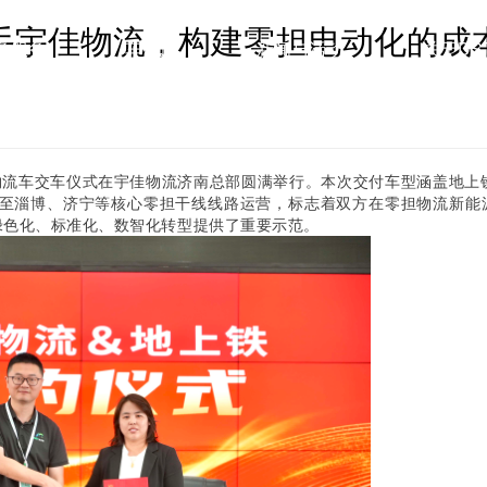
手宇佳物流，构建零担电动化的成
务服务
车型库
新闻与活动
关于DS
管理
车系列
公司简介
保养及维修
面系列
新闻动态
企业文化
大VAN系列
充换电
最新活动
联系我们
残值管理
轻卡系列
行业前沿
绿色公益
新能源
冷藏
物流车交车仪式在宇佳物流济南总部圆满举行。本次交付车型涵盖地上铁 
济南至淄博、济宁等核心零担干线线路运营，标志着双方在零担物流新能
图/宇佳物流与地上铁携手达成合作
绿色化、标准化、数智化转型提供了重要示范。