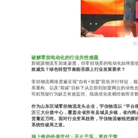
图
破解零担电动化的行业共性难题
新能源物流车加速渗透，但零担场景的电动化始终面
效减负？绿色转型节奏能否跟上行业发展
要求
？
零担物流网络普遍呈现“自有+加盟”双轨并行特征，
系重构、以及“双碳”目标下从总部到加盟网点的绿色
司机驾驶行为缺乏有效监控、线路优化依赖经验而非
作为山东
区域零担
物流
龙头企业，宇佳物流以 “平台
沂三大分拨中心，覆盖全省所有县城及乡镇，省内网点
货量近万吨。面对行业变革趋势，宇佳物流敏锐把握
系统性破局之道。
地上铁
的价值交付：不止于车，更在于管