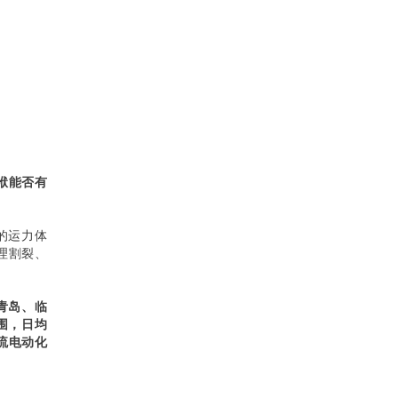
袱能否有
的运力体
理割裂、
青岛、临
围，日均
流电动化