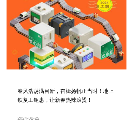
春风浩荡满目新，奋楫扬帆正当时！地上
铁复工钜惠，让新春热辣滚烫！
2024-02-22