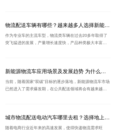
重点。那么，新能源货车发展现状如何，地上铁新能源货
车租车怎
物流配送车辆有哪些？越来越多人选择新能源
物流车
作为专业车的主流车型，物流类车辆在过去20多年取得了
突飞猛进的发展，产量增长速度快，产品种类极大丰富，
新品类不断涌现。那么物流配送车辆有哪些？为什么这些
年很多
新能源物流车应用场景及发展趋势 为什么这
家公司被看好
当前，随着国家“双碳”目标的逐步落地，新能源物流车市场
已然进入了需求爆发期，在公共配送领域将会有越来越多
的城市采用新能源物流车替换传统物流车。那么新能源物
流车
城市物流配送电动汽车哪里去租？选择地上铁
的理由
随着电商行业近年来的高速发展，使得快递物流需求旺