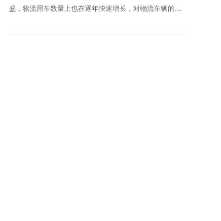
盛，物流用车数量上也在逐年快速增长，对物流车辆的性
能等各方面的要求也越来越高，在这个倡导绿色环保的时
代里，新能