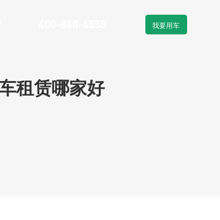
T
400-860-4558
我要用车
物流车租赁
车系列
新能源物流车销售
流车租赁哪家好