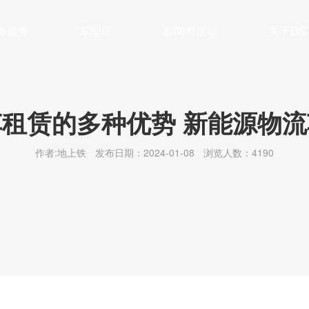
务服务
车型库
新闻与活动
关于DS
管理
车系列
公司简介
保养及维修
面系列
新闻动态
企业文化
大VAN系列
充换电
最新活动
联系我们
残值管理
轻卡系列
行业前沿
绿色公益
新能源
冷藏
租赁的多种优势 新能源物
作者:地上铁
发布日期：2024-01-08
浏览人数：4190