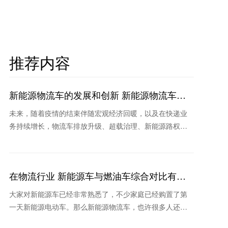
推荐内容
新能源物流车的发展和创新 新能源物流车哪
家耐用
未来，随着疫情的结束伴随宏观经济回暖，以及在快递业
务持续增长，物流车排放升级、超载治理、新能源路权和
补贴等新政策作用下，未来物流车销量将继续保持稳定和
持续回暖
在物流行业 新能源车与燃油车综合对比有哪
些优势？
大家对新能源车已经非常熟悉了，不少家庭已经购置了第
一天新能源电动车。那么新能源物流车，也许很多人还不
太熟悉。其实在物流行业，新能源车也是我国实现“碳中和”