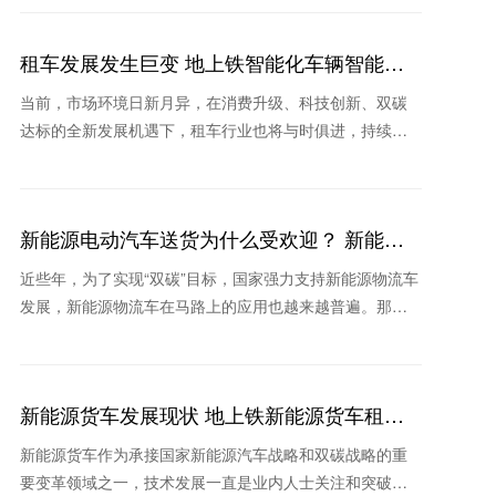
的主
租车发展发生巨变 地上铁智能化车辆智能化
领跑行业
当前，市场环境日新月异，在消费升级、科技创新、双碳
达标的全新发展机遇下，租车行业也将与时俱进，持续保
持高速增长。在疫情不断反复的背景下，消费格局的重塑
和新技术
新能源电动汽车送货为什么受欢迎？ 新能源
租车公司推荐哪个
近些年，为了实现“双碳”目标，国家强力支持新能源物流车
发展，新能源物流车在马路上的应用也越来越普遍。那
么，在实际生活场景中新能源电动汽车送货为什么收到欢
迎？当
新能源货车发展现状 地上铁新能源货车租车
怎么样
新能源货车作为承接国家新能源汽车战略和双碳战略的重
要变革领域之一，技术发展一直是业内人士关注和突破的