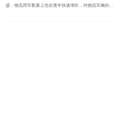
盛，物流用车数量上也在逐年快速增长，对物流车辆的性
能等各方面的要求也越来越高，在这个倡导绿色环保的时
代里，新能