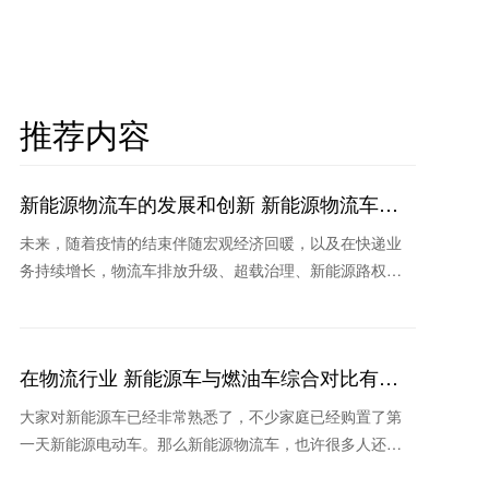
推荐内容
新能源物流车的发展和创新 新能源物流车哪
家耐用
未来，随着疫情的结束伴随宏观经济回暖，以及在快递业
务持续增长，物流车排放升级、超载治理、新能源路权和
补贴等新政策作用下，未来物流车销量将继续保持稳定和
持续回暖
在物流行业 新能源车与燃油车综合对比有哪
些优势？
大家对新能源车已经非常熟悉了，不少家庭已经购置了第
一天新能源电动车。那么新能源物流车，也许很多人还不
太熟悉。其实在物流行业，新能源车也是我国实现“碳中和”