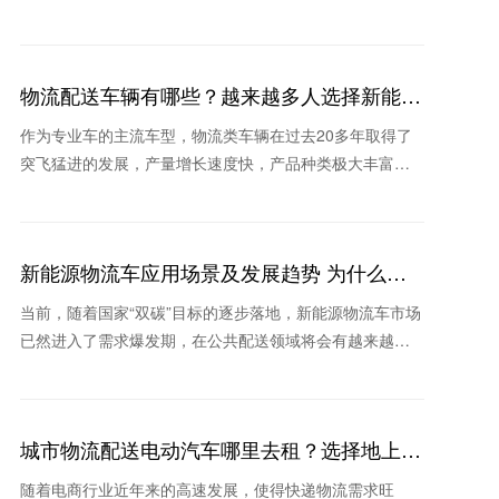
重点。那么，新能源货车发展现状如何，地上铁新能源货
车租车怎
物流配送车辆有哪些？越来越多人选择新能源
物流车
作为专业车的主流车型，物流类车辆在过去20多年取得了
突飞猛进的发展，产量增长速度快，产品种类极大丰富，
新品类不断涌现。那么物流配送车辆有哪些？为什么这些
年很多
新能源物流车应用场景及发展趋势 为什么这
家公司被看好
当前，随着国家“双碳”目标的逐步落地，新能源物流车市场
已然进入了需求爆发期，在公共配送领域将会有越来越多
的城市采用新能源物流车替换传统物流车。那么新能源物
流车
城市物流配送电动汽车哪里去租？选择地上铁
的理由
随着电商行业近年来的高速发展，使得快递物流需求旺