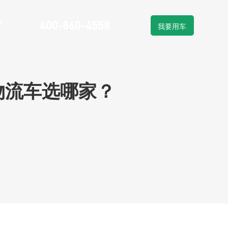
T
400-860-4558
我要用车
物流车租赁
车系列
新能源物流车销售
物流车选哪家？