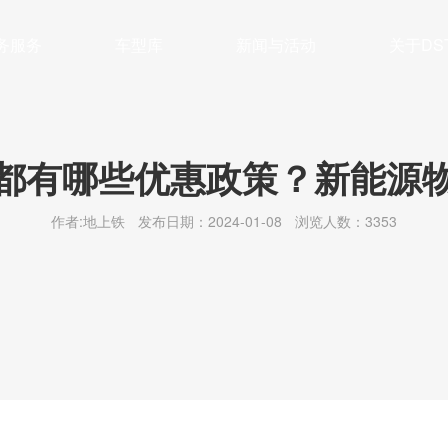
务服务
车型库
新闻与活动
关于DS
管理
车系列
公司简介
保养及维修
面系列
新闻动态
企业文化
大VAN系列
充换电
最新活动
联系我们
残值管理
轻卡系列
行业前沿
绿色公益
新能源
冷藏
都有哪些优惠政策？新能源
作者:地上铁
发布日期：2024-01-08
浏览人数：3353