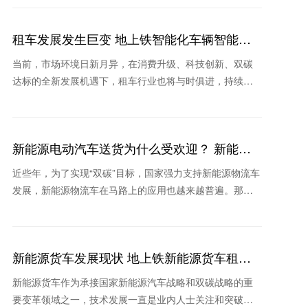
的主
租车发展发生巨变 地上铁智能化车辆智能化
领跑行业
当前，市场环境日新月异，在消费升级、科技创新、双碳
达标的全新发展机遇下，租车行业也将与时俱进，持续保
持高速增长。在疫情不断反复的背景下，消费格局的重塑
和新技术
新能源电动汽车送货为什么受欢迎？ 新能源
租车公司推荐哪个
近些年，为了实现“双碳”目标，国家强力支持新能源物流车
发展，新能源物流车在马路上的应用也越来越普遍。那
么，在实际生活场景中新能源电动汽车送货为什么收到欢
迎？当
新能源货车发展现状 地上铁新能源货车租车
怎么样
新能源货车作为承接国家新能源汽车战略和双碳战略的重
要变革领域之一，技术发展一直是业内人士关注和突破的