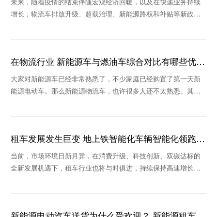
未来，随着疫情的结束伴随宏观经济回暖，以及在快递业务持续
增长，物流车排放升级、超载治理、新能源路权和补贴等新政策
作用下，未来物流车销量将继续保持稳定和持续回暖
在物流行业 新能源车与燃油车综合对比有哪些优
势？
大家对新能源车已经非常熟悉了，不少家庭已经购置了第一天新
能源电动车。那么新能源物流车，也许很多人还不太熟悉。其实
在物流行业，新能源车也是我国实现“碳中和”的主
租车发展发生巨变 地上铁智能化车辆智能化领跑行
业
当前，市场环境日新月异，在消费升级、科技创新、双碳达标的
全新发展机遇下，租车行业也将与时俱进，持续保持高速增长。
在疫情不断反复的背景下，消费格局的重塑和新技术
新能源电动汽车送货为什么受欢迎？ 新能源租车公