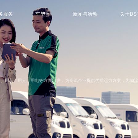
务服务
车型库
新闻与活动
关于DS
管理
车系列
公司简介
保养及维修
面系列
新闻动态
企业文化
大VAN系列
充换电
最新活动
联系我们
残值管理
轻卡系列
行业前沿
绿色公益
新能源
冷藏
用钱、用车、用人、用电等方面出发，为商流企业提供优质运力方案，为物