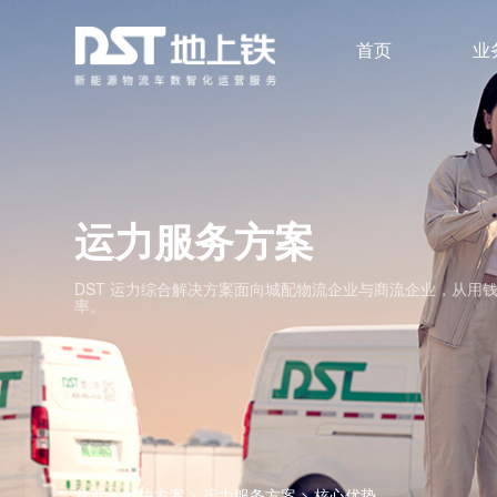
首页
业
数字化车队管理
安全与风险
无人
运力服务方案
DST 运力综合解决方案面向城配物流企业与商流企业，从
率。
首页
>
解决方案
>
运力服务方案
>
核心优势